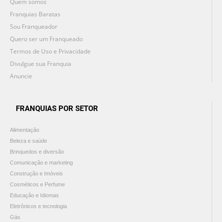
Quem somos
Franquias Baratas
Sou Franqueador
Quero ser um Franqueado
Termos de Uso e Privacidade
Divulgue sua Franquia
Anuncie
FRANQUIAS POR SETOR
Alimentação
Beleza e saúde
Brinquedos e diversão
Comunicação e marketing
Construção e Imóveis
Cosméticos e Perfume
Educação e Idiomas
Eletrônicos e tecnologia
Gás