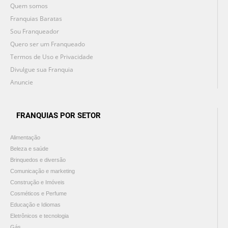
Quem somos
Franquias Baratas
Sou Franqueador
Quero ser um Franqueado
Termos de Uso e Privacidade
Divulgue sua Franquia
Anuncie
FRANQUIAS POR SETOR
Alimentação
Beleza e saúde
Brinquedos e diversão
Comunicação e marketing
Construção e Imóveis
Cosméticos e Perfume
Educação e Idiomas
Eletrônicos e tecnologia
Gás