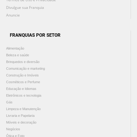
Divulgue sua Franquia
Anuncie
FRANQUIAS POR SETOR
Alimentação
Beleza e saúde
Brinquedos e diversão
Comunicação e marketing
Construção e Imóveis
Cosméticos e Perfume
Educação e Idiomas
Eletrônicos e tecnologia
Gás
Limpeza e Manutenção
Livraria e Papelaria
Móveis e decoração
Negócios
Ótica e Foto