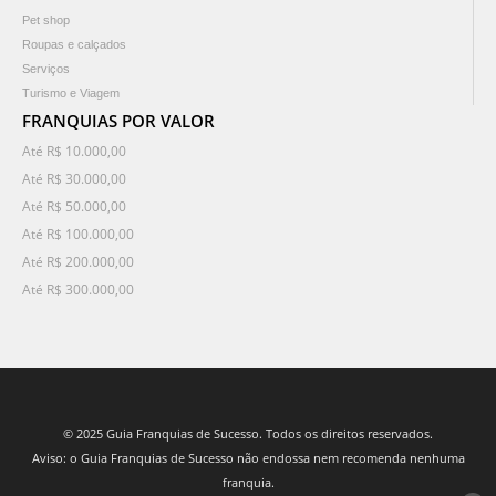
Pet shop
Roupas e calçados
Serviços
Turismo e Viagem
FRANQUIAS POR VALOR
Até R$ 10.000,00
Até R$ 30.000,00
Até R$ 50.000,00
Até R$ 100.000,00
Até R$ 200.000,00
Até R$ 300.000,00
© 2025 Guia Franquias de Sucesso. Todos os direitos reservados.
Aviso: o Guia Franquias de Sucesso não endossa nem recomenda nenhuma
franquia.