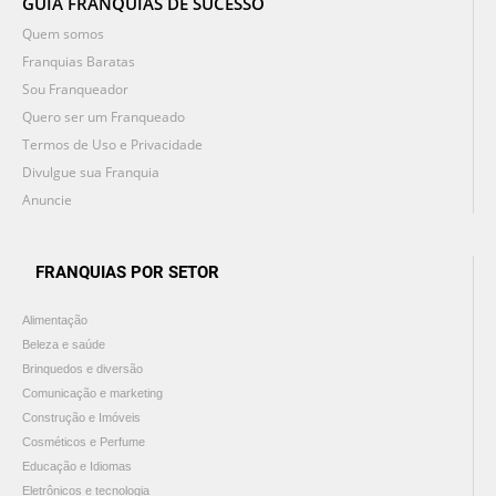
GUIA FRANQUIAS DE SUCESSO
Quem somos
Franquias Baratas
Sou Franqueador
Quero ser um Franqueado
Termos de Uso e Privacidade
Divulgue sua Franquia
Anuncie
FRANQUIAS POR SETOR
Alimentação
Beleza e saúde
Brinquedos e diversão
Comunicação e marketing
Construção e Imóveis
Cosméticos e Perfume
Educação e Idiomas
Eletrônicos e tecnologia