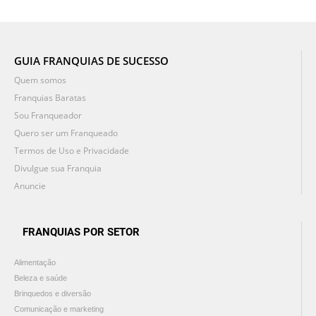
GUIA FRANQUIAS DE SUCESSO
Quem somos
Franquias Baratas
Sou Franqueador
Quero ser um Franqueado
Termos de Uso e Privacidade
Divulgue sua Franquia
Anuncie
FRANQUIAS POR SETOR
Alimentação
Beleza e saúde
Brinquedos e diversão
Comunicação e marketing