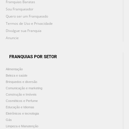
Franquias Baratas
Sou Franqueador
Quero ser um Franqueado
Termos de Uso e Privacidade
Divulgue sua Franquia
Anuncie
FRANQUIAS POR SETOR
Alimentação
Beleza e saúde
Brinquedos e diversão
Comunicação e marketing
Construção e Imóveis
Cosméticos e Perfume
Educação e Idiomas
Eletrônicos e tecnologia
Gás
Limpeza e Manutenção