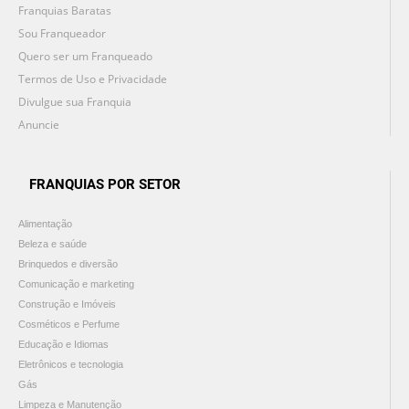
Franquias Baratas
Sou Franqueador
Quero ser um Franqueado
Termos de Uso e Privacidade
Divulgue sua Franquia
Anuncie
FRANQUIAS POR SETOR
Alimentação
Beleza e saúde
Brinquedos e diversão
Comunicação e marketing
Construção e Imóveis
Cosméticos e Perfume
Educação e Idiomas
Eletrônicos e tecnologia
Gás
Limpeza e Manutenção