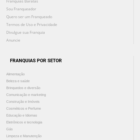
Franquias Baratas
Sou Franqueador
Quero ser um Franqueado
Termos de Uso e Privacidade
Divulgue sua Franquia
Anuncie
FRANQUIAS POR SETOR
Alimentação
Beleza e saúde
Brinquedos e diversão
Comunicação e marketing
Construção e Imóveis
Cosméticos e Perfume
Educação e Idiomas
Eletrônicos e tecnologia
Gás
Limpeza e Manutenção