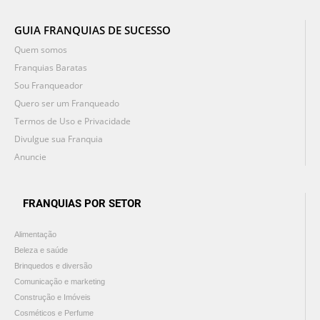
GUIA FRANQUIAS DE SUCESSO
Quem somos
Franquias Baratas
Sou Franqueador
Quero ser um Franqueado
Termos de Uso e Privacidade
Divulgue sua Franquia
Anuncie
FRANQUIAS POR SETOR
Alimentação
Beleza e saúde
Brinquedos e diversão
Comunicação e marketing
Construção e Imóveis
Cosméticos e Perfume