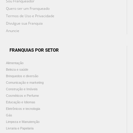
Sou Franqueador
Quero ser um Franqueado
Termos de Uso e Privacidade
Divulgue sua Franquia
Anuncie
FRANQUIAS POR SETOR
Alimentação
Beleza e saúde
Brinquedos e diversão
Comunicação e marketing
Construção e Imóveis
Cosméticos e Perfume
Educação e Idiomas
Eletrônicos e tecnologia
Gás
Limpeza e Manutenção
Livraria e Papelaria