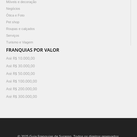
Móveis e decoração
Negócios
Ótica e Foto
Pet shop
Roupas e calçados
Serviços
Turismo e Viagem
FRANQUIAS POR VALOR
Até R$ 10.000,00
Até R$ 30.000,00
Até R$ 50.000,00
Até R$ 100.000,00
Até R$ 200.000,00
Até R$ 300.000,00
© 2025 Guia Franquias de Sucesso. Todos os direitos reservados.