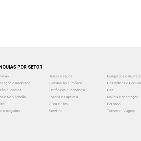
NQUIAS POR SETOR
ntação
Beleza e saúde
Brinquedos e diversã
icação e marketing
Construção e Imóveis
Cosméticos e Perfum
ção e Idiomas
Eletrônicos e tecnologia
Gás
za e Manutenção
Livraria e Papelaria
Móveis e decoração
ios
Ótica e Foto
Pet shop
s e calçados
Serviços
Turismo e Viagem