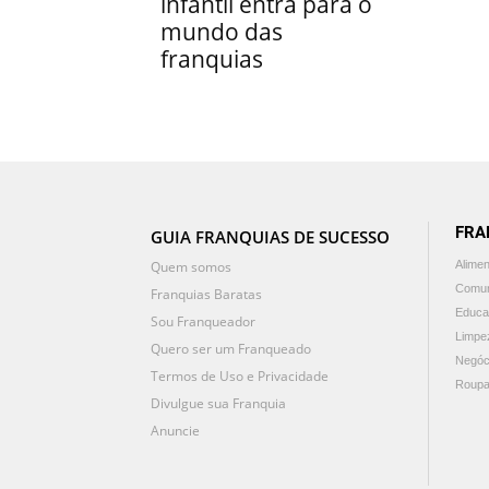
infantil entra para o
mundo das
franquias
FRA
GUIA FRANQUIAS DE SUCESSO
Quem somos
Alime
Comun
Franquias Baratas
Educa
Sou Franqueador
Limpe
Quero ser um Franqueado
Negóc
Termos de Uso e Privacidade
Roupa
Divulgue sua Franquia
Anuncie