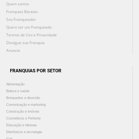
Quem somos
Franquias Baratas
Sou Franqueador
Quero ser um Franqueado
Termos de Uso e Privacidade
Divulgue sua Franquia
Anuncie
FRANQUIAS POR SETOR
Alimentação
Beleza e saúde
Brinquedos e diversão
Comunicação e marketing
Construção e Imóveis
Cosméticos e Perfume
Educação e Idiomas
Eletrônicos e tecnologia
Gás