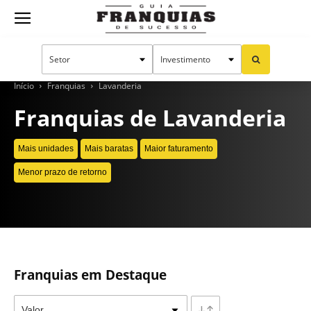
Guia
Franquias
Início
Franquias
Lavanderia
Franquias de Lavanderia
de
Mais unidades
Mais baratas
Maior faturamento
Menor prazo de retorno
Sucesso
CONTINUE LENDO
Franquias em Destaque