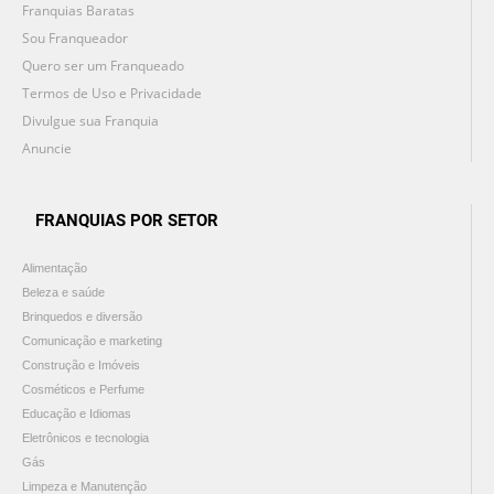
Franquias Baratas
Sou Franqueador
Quero ser um Franqueado
Termos de Uso e Privacidade
Divulgue sua Franquia
Anuncie
FRANQUIAS POR SETOR
Alimentação
Beleza e saúde
Brinquedos e diversão
Comunicação e marketing
Construção e Imóveis
Cosméticos e Perfume
Educação e Idiomas
Eletrônicos e tecnologia
Gás
Limpeza e Manutenção