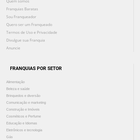
Quem somos
Franquias Baratas
Sou Franqueador
Quero ser um Franqueado
Termos de Uso e Privacidade
Divulgue sua Franquia
Anuncie
FRANQUIAS POR SETOR
Alimentação
Beleza e saúde
Brinquedos e diversão
Comunicação e marketing
Construção e Imóveis
Cosméticos e Perfume
Educação e Idiomas
Eletrônicos e tecnologia
Gás