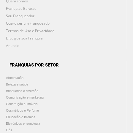
Quem somos
Franquias Baratas
Sou Franqueador
Quero ser um Franqueado
Termos de Uso e Privacidade
Divulgue sua Franquia
Anuncie
FRANQUIAS POR SETOR
Alimentação
Beleza e saúde
Brinquedos e diversão
Comunicação e marketing
Construção e Imóveis
Cosméticos e Perfume
Educação e Idiomas
Eletrônicos e tecnologia
Gás