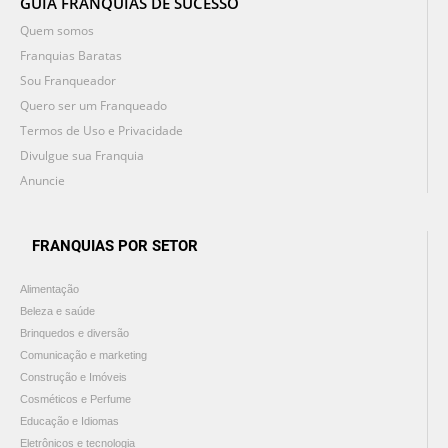
GUIA FRANQUIAS DE SUCESSO
Quem somos
Franquias Baratas
Sou Franqueador
Quero ser um Franqueado
Termos de Uso e Privacidade
Divulgue sua Franquia
Anuncie
FRANQUIAS POR SETOR
Alimentação
Beleza e saúde
Brinquedos e diversão
Comunicação e marketing
Construção e Imóveis
Cosméticos e Perfume
Educação e Idiomas
Eletrônicos e tecnologia