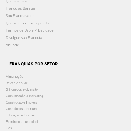
Quem somos
Franquias Baratas
Sou Franqueador
Quero ser um Franqueado
Termos de Uso e Privacidade
Divulgue sua Franquia
Anuncie
FRANQUIAS POR SETOR
Alimentação
Beleza e saúde
Brinquedos e diversão
Comunicação e marketing
Construção e Imóveis
Cosméticos e Perfume
Educação e Idiomas
Eletrônicos e tecnologia
Gás