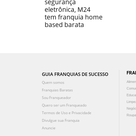
segurança
eletrônica, M24
tem franquia home
based barata
FRA
GUIA FRANQUIAS DE SUCESSO
Quem somos
Alime
Comun
Franquias Baratas
Educa
Sou Franqueador
Limpe
Quero ser um Franqueado
Negóc
Termos de Uso e Privacidade
Roupa
Divulgue sua Franquia
Anuncie