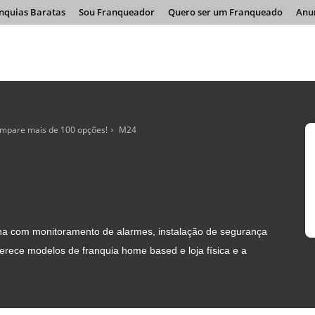
nquias Baratas
Sou Franqueador
Quero ser um Franqueado
Anu
compare mais de 100 opções!
M24
lha com monitoramento de alarmes, instalação de segurança
oferece modelos de franquia home based e loja física e a