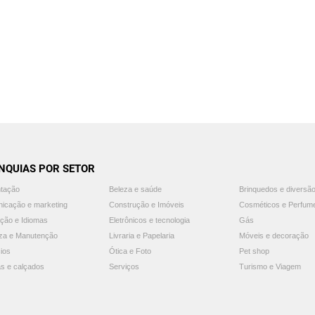
NQUIAS POR SETOR
ntação
Beleza e saúde
Brinquedos e diversã
icação e marketing
Construção e Imóveis
Cosméticos e Perfum
ção e Idiomas
Eletrônicos e tecnologia
Gás
za e Manutenção
Livraria e Papelaria
Móveis e decoração
ios
Ótica e Foto
Pet shop
s e calçados
Serviços
Turismo e Viagem