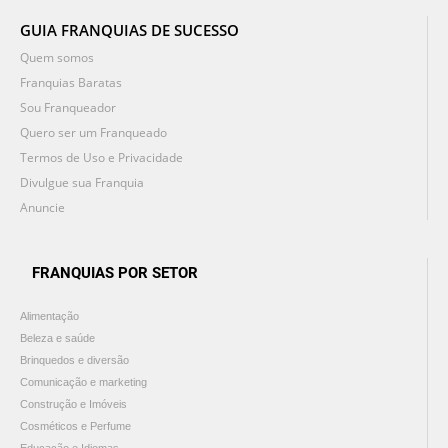
GUIA FRANQUIAS DE SUCESSO
Quem somos
Franquias Baratas
Sou Franqueador
Quero ser um Franqueado
Termos de Uso e Privacidade
Divulgue sua Franquia
Anuncie
FRANQUIAS POR SETOR
Alimentação
Beleza e saúde
Brinquedos e diversão
Comunicação e marketing
Construção e Imóveis
Cosméticos e Perfume