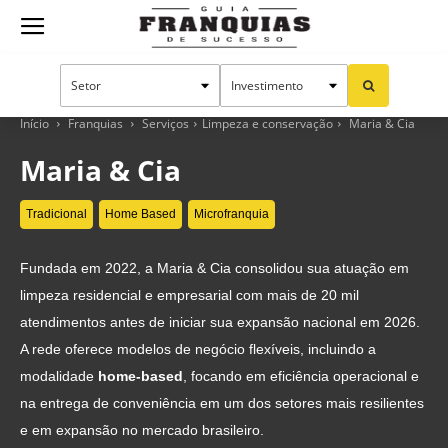
Guia
Franquias
Início
Franquias
Serviços
Limpeza e conservação
Maria & Cia
Maria & Cia
de
Tradicional
Home Based
Microfranquia
Fundada em 2022, a Maria & Cia consolidou sua atuação em
Sucesso
limpeza residencial e empresarial com mais de 20 mil
atendimentos antes de iniciar sua expansão nacional em 2026.
A rede oferece modelos de negócio flexíveis, incluindo a
modalidade
home-based
, focando em eficiência operacional e
na entrega de conveniência em um dos setores mais resilientes
e em expansão no mercado brasileiro.