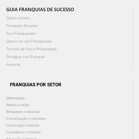
GUIA FRANQUIAS DE SUCESSO
Quem somos
Franquias Baratas
Sou Franqueador
Quero ser um Franqueado
Termos de Uso e Privacidade
Divulgue sua Franquia
Anuncie
FRANQUIAS POR SETOR
Alimentação
Beleza e saúde
Brinquedos e diversão
Comunicação e marketing
Construção e Imóveis
Cosméticos e Perfume