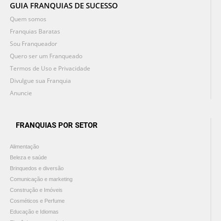
GUIA FRANQUIAS DE SUCESSO
Quem somos
Franquias Baratas
Sou Franqueador
Quero ser um Franqueado
Termos de Uso e Privacidade
Divulgue sua Franquia
Anuncie
FRANQUIAS POR SETOR
Alimentação
Beleza e saúde
Brinquedos e diversão
Comunicação e marketing
Construção e Imóveis
Cosméticos e Perfume
Educação e Idiomas