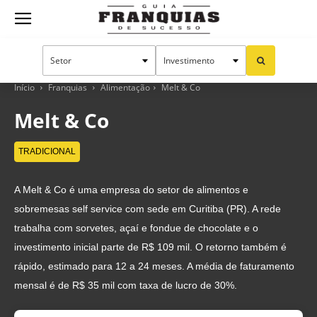
Guia
Franquias
Início
Franquias
Alimentação
Melt & Co
Melt & Co
de
TRADICIONAL
A Melt & Co é uma empresa do setor de alimentos e
Sucesso
sobremesas self service com sede em Curitiba (PR). A rede
trabalha com sorvetes, açaí e fondue de chocolate e o
investimento inicial parte de R$ 109 mil. O retorno também é
rápido, estimado para 12 a 24 meses. A média de faturamento
mensal é de R$ 35 mil com taxa de lucro de 30%.