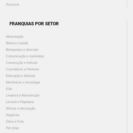
Anuncie
FRANQUIAS POR SETOR
Alimentação
Beleza e saúde
Brinquedos e diversão
Comunicação e marketing
Construção e Imóveis
Cosméticos e Perfume
Educação e Idiomas
Eletrônicos e tecnologia
Gás
Limpeza e Manutenção
Livraria e Papelaria
Móveis e decoração
Negócios
Ótica e Foto
Pet shop