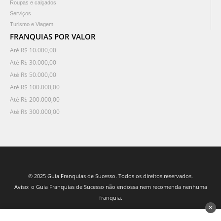
Roupas e calçados
Serviços
Turismo e Viagem
FRANQUIAS POR VALOR
Até R$ 10.000,00
Até R$ 30.000,00
Até R$ 50.000,00
Até R$ 100.000,00
Até R$ 200.000,00
Até R$ 300.000,00
© 2025 Guia Franquias de Sucesso. Todos os direitos reservados.
Aviso: o Guia Franquias de Sucesso não endossa nem recomenda nenhuma
franquia.
✕
desenvolvido por 3Nós