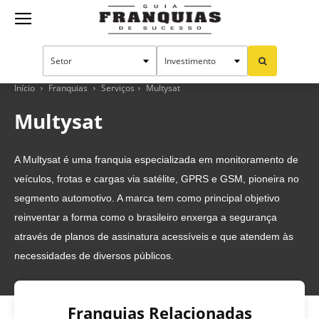
Guia
Franquias
Início
Franquias
Serviços
Multysat
Multysat
de
A Multysat é uma franquia especializada em monitoramento de
veículos, frotas e cargas via satélite, GPRS e GSM, pioneira no
Sucesso
segmento automotivo. A marca tem como principal objetivo
reinventar a forma como o brasileiro enxerga a segurança
através de planos de assinatura acessíveis e que atendem às
necessidades de diversos públicos.
Franquias Relacionadas