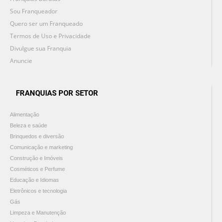
Sou Franqueador
Quero ser um Franqueado
Termos de Uso e Privacidade
Divulgue sua Franquia
Anuncie
FRANQUIAS POR SETOR
Alimentação
Beleza e saúde
Brinquedos e diversão
Comunicação e marketing
Construção e Imóveis
Cosméticos e Perfume
Educação e Idiomas
Eletrônicos e tecnologia
Gás
Limpeza e Manutenção