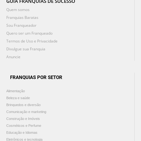
GUIA FRANQUIAS DE SUCESSO
Quem somos
Franquias Baratas
Sou Franqueador
Quero ser um Franqueado
Termos de Uso e Privacidade
Divulgue sua Franquia
Anuncie
FRANQUIAS POR SETOR
Alimentação
Beleza e saúde
Brinquedos e diversão
Comunicação e marketing
Construção e Imóveis
Cosméticos e Perfume
Educação e Idiomas
Eletrônicos e tecnologia