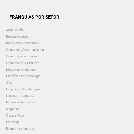
FRANQUIAS POR SETOR
Alimentação
Beleza e saúde
Brinquedos e diversão
Comunicação e marketing
Construção e Imóveis
Cosméticos e Perfume
Educação e Idiomas
Eletrônicos e tecnologia
Gás
Limpeza e Manutenção
Livraria e Papelaria
Móveis e decoração
Negócios
Ótica e Foto
Pet shop
Roupas e calçados