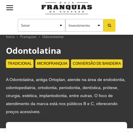
Guia
Franquias
Início
Franquias
Odontolatina
Odontolatina
de
TRADICIONAL
MICROFRANQUIA
CONVERSÃO DE BANDEIRA
A Odontolatina, antiga Ortoplan, atende na área de endodontia,
Sucesso
odontopediatria, ortodontia, periodontia, dentística, prótese,
cirurgia, estética, implantodontia, entre outras. O foco de
atendimento da marca está nos públicos B e C, oferecendo
preços acessíveis.