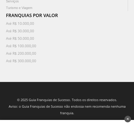
Serviços
Turismo e Viagem
FRANQUIAS POR VALOR
Até R$ 10.000,00
Até R$ 30.000,00
Até R$ 50.000,00
Até R$ 100.000,00
Até R$ 200.000,00
Até R$ 300.000,00
© 2025 Guia Franquias de Sucesso. Todos os direitos reservados.
Aviso: o Guia Franquias de Sucesso não endossa nem recomenda nenhuma
franquia.
✕
desenvolvido por 3Nós