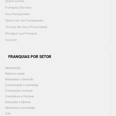
Quem somos
Franquias Baratas
Sou Franqueador
Quero ser um Franqueado
Termos de Uso e Privacidade
Divulgue sua Franquia
Anuncie
FRANQUIAS POR SETOR
Alimentação
Beleza e saúde
Brinquedos e diversão
Comunicação e marketing
Construção e Imóveis
Cosméticos e Perfume
Educação e Idiomas
Eletrônicos e tecnologia
Gás