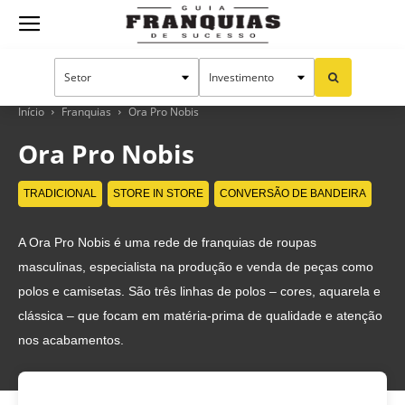
Guia
Franquias
Início
Franquias
Ora Pro Nobis
Ora Pro Nobis
de
TRADICIONAL
STORE IN STORE
CONVERSÃO DE BANDEIRA
A Ora Pro Nobis é uma rede de franquias de roupas
Sucesso
masculinas, especialista na produção e venda de peças como
polos e camisetas. São três linhas de polos – cores, aquarela e
clássica – que focam em matéria-prima de qualidade e atenção
nos acabamentos.