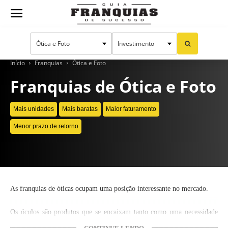
Guia
Franquias
Início
Franquias
Ótica e Foto
Franquias de Ótica e Foto
de
Mais unidades
Mais baratas
Maior faturamento
Menor prazo de retorno
Sucesso
As franquias de óticas ocupam uma posição interessante no mercado.
Os óculos são produtos que se encaixam tanto como uma necessidade
para saúde e bem estar, quanto como acessórios de moda e, por isso,