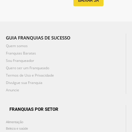
BAIXAR JÁ
GUIA FRANQUIAS DE SUCESSO
Quem somos
Franquias Baratas
Sou Franqueador
Quero ser um Franqueado
Termos de Uso e Privacidade
Divulgue sua Franquia
Anuncie
FRANQUIAS POR SETOR
Alimentação
Beleza e saúde