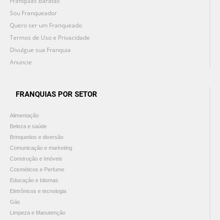
Franquias Baratas
Sou Franqueador
Quero ser um Franqueado
Termos de Uso e Privacidade
Divulgue sua Franquia
Anuncie
FRANQUIAS POR SETOR
Alimentação
Beleza e saúde
Brinquedos e diversão
Comunicação e marketing
Construção e Imóveis
Cosméticos e Perfume
Educação e Idiomas
Eletrônicos e tecnologia
Gás
Limpeza e Manutenção