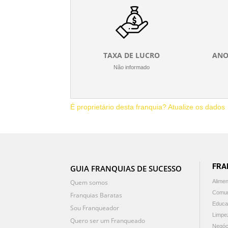
TAXA DE LUCRO
ANO
Não informado
É proprietário desta franquia? Atualize os dados
FRA
GUIA FRANQUIAS DE SUCESSO
Quem somos
Alime
Comun
Franquias Baratas
Educa
Sou Franqueador
Limpe
Quero ser um Franqueado
Negóc