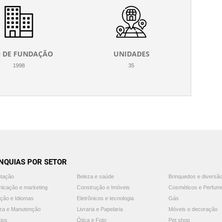
 DE FUNDAÇÃO
UNIDADES
1998
35
NQUIAS POR SETOR
ntação
Beleza e saúde
Brinquedos e diversã
icação e marketing
Construção e Imóveis
Cosméticos e Perfum
ção e Idiomas
Eletrônicos e tecnologia
Gás
za e Manutenção
Livraria e Papelaria
Móveis e decoração
ios
Ótica e Foto
Pet shop