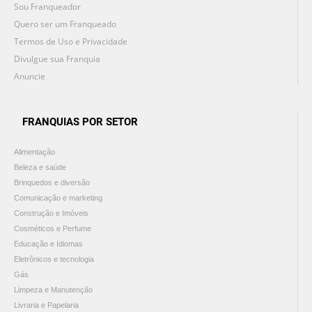
Sou Franqueador
Quero ser um Franqueado
Termos de Uso e Privacidade
Divulgue sua Franquia
Anuncie
FRANQUIAS POR SETOR
Alimentação
Beleza e saúde
Brinquedos e diversão
Comunicação e marketing
Construção e Imóveis
Cosméticos e Perfume
Educação e Idiomas
Eletrônicos e tecnologia
Gás
Limpeza e Manutenção
Livraria e Papelaria