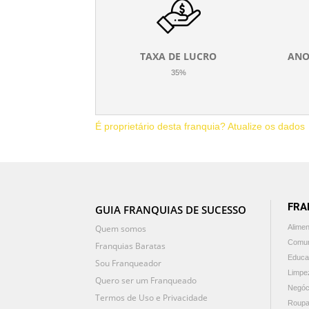
TAXA DE LUCRO
ANO
35%
É proprietário desta franquia? Atualize os dados
FRA
GUIA FRANQUIAS DE SUCESSO
Quem somos
Alime
Comun
Franquias Baratas
Educa
Sou Franqueador
Limpe
Quero ser um Franqueado
Negóc
Termos de Uso e Privacidade
Roupa