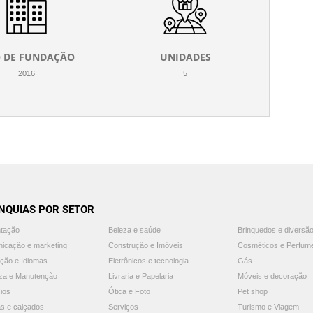
 DE FUNDAÇÃO
UNIDADES
2016
5
NQUIAS POR SETOR
ntação
Beleza e saúde
Brinquedos e diversã
icação e marketing
Construção e Imóveis
Cosméticos e Perfum
ção e Idiomas
Eletrônicos e tecnologia
Gás
za e Manutenção
Livraria e Papelaria
Móveis e decoração
ios
Ótica e Foto
Pet shop
s e calçados
Serviços
Turismo e Viagem