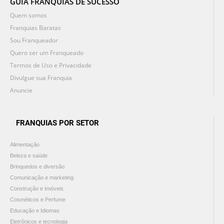
GUIA FRANQUIAS DE SUCESSO
Quem somos
Franquias Baratas
Sou Franqueador
Quero ser um Franqueado
Termos de Uso e Privacidade
Divulgue sua Franquia
Anuncie
FRANQUIAS POR SETOR
Alimentação
Beleza e saúde
Brinquedos e diversão
Comunicação e marketing
Construção e Imóveis
Cosméticos e Perfume
Educação e Idiomas
Eletrônicos e tecnologia