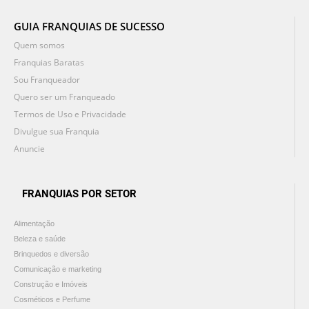
GUIA FRANQUIAS DE SUCESSO
Quem somos
Franquias Baratas
Sou Franqueador
Quero ser um Franqueado
Termos de Uso e Privacidade
Divulgue sua Franquia
Anuncie
FRANQUIAS POR SETOR
Alimentação
Beleza e saúde
Brinquedos e diversão
Comunicação e marketing
Construção e Imóveis
Cosméticos e Perfume