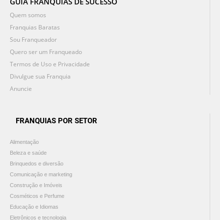
GUIA FRANQUIAS DE SUCESSO
Quem somos
Franquias Baratas
Sou Franqueador
Quero ser um Franqueado
Termos de Uso e Privacidade
Divulgue sua Franquia
Anuncie
FRANQUIAS POR SETOR
Alimentação
Beleza e saúde
Brinquedos e diversão
Comunicação e marketing
Construção e Imóveis
Cosméticos e Perfume
Educação e Idiomas
Eletrônicos e tecnologia