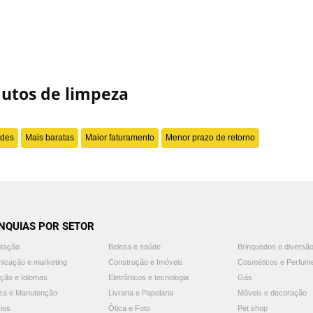
dutos de limpeza
ades
Mais baratas
Maior faturamento
Menor prazo de retorno
NQUIAS POR SETOR
ntação
Beleza e saúde
Brinquedos e diversã
icação e marketing
Construção e Imóveis
Cosméticos e Perfum
ção e Idiomas
Eletrônicos e tecnologia
Gás
za e Manutenção
Livraria e Papelaria
Móveis e decoração
ios
Ótica e Foto
Pet shop