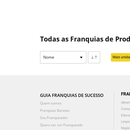
Todas as Franquias de Pro
Mais unid
FRA
GUIA FRANQUIAS DE SUCESSO
Quem somos
Alime
Comun
Franquias Baratas
Educa
Sou Franqueador
Limpe
Quero ser um Franqueado
Negóc