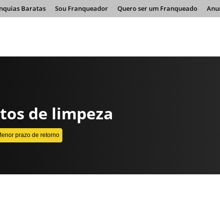
nquias Baratas
Sou Franqueador
Quero ser um Franqueado
Anu
tos de limpeza
enor prazo de retorno
CONTINUE LENDO