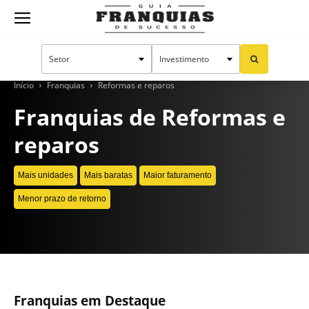
Guia
Franquias
Início
Franquias
Reformas e reparos
Franquias de Reformas e
reparos
de
Mais unidades
Mais baratas
Maior faturamento
Sucesso
Menor prazo de retorno
CONTINUE LENDO
Franquias em Destaque