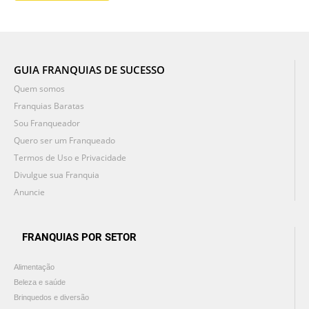
GUIA FRANQUIAS DE SUCESSO
Quem somos
Franquias Baratas
Sou Franqueador
Quero ser um Franqueado
Termos de Uso e Privacidade
Divulgue sua Franquia
Anuncie
FRANQUIAS POR SETOR
Alimentação
Beleza e saúde
Brinquedos e diversão