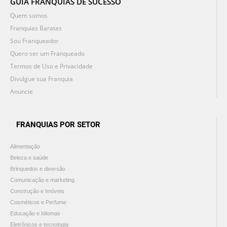
GUIA FRANQUIAS DE SUCESSO
Quem somos
Franquias Baratas
Sou Franqueador
Quero ser um Franqueado
Termos de Uso e Privacidade
Divulgue sua Franquia
Anuncie
FRANQUIAS POR SETOR
Alimentação
Beleza e saúde
Brinquedos e diversão
Comunicação e marketing
Construção e Imóveis
Cosméticos e Perfume
Educação e Idiomas
Eletrônicos e tecnologia