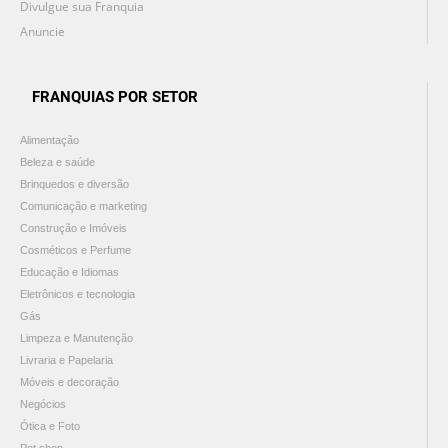
Divulgue sua Franquia
Anuncie
FRANQUIAS POR SETOR
Alimentação
Beleza e saúde
Brinquedos e diversão
Comunicação e marketing
Construção e Imóveis
Cosméticos e Perfume
Educação e Idiomas
Eletrônicos e tecnologia
Gás
Limpeza e Manutenção
Livraria e Papelaria
Móveis e decoração
Negócios
Ótica e Foto