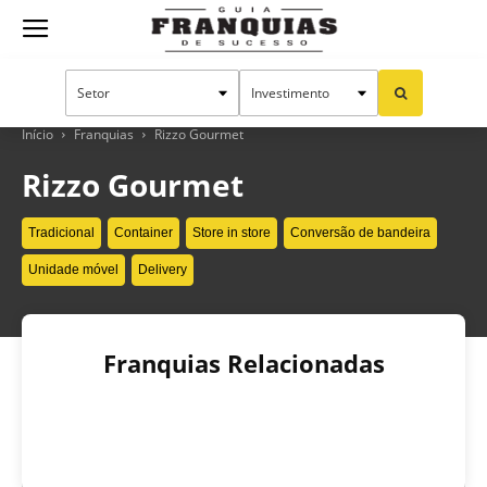
Guia
Franquias
Início
Franquias
Rizzo Gourmet
Rizzo Gourmet
de
Tradicional
Container
Store in store
Conversão de bandeira
Unidade móvel
Delivery
Sucesso
Franquias Relacionadas