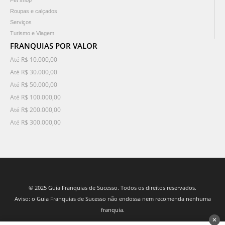
Pet shop
Roupas e calçados
Serviços
Turismo e Viagem
FRANQUIAS POR VALOR
Até R$ 10.000,00
Até R$ 30.000,00
Até R$ 50.000,00
Até R$ 100.000,00
Até R$ 200.000,00
Até R$ 300.000,00
© 2025 Guia Franquias de Sucesso. Todos os direitos reservados.
Aviso: o Guia Franquias de Sucesso não endossa nem recomenda nenhuma
franquia.
✕