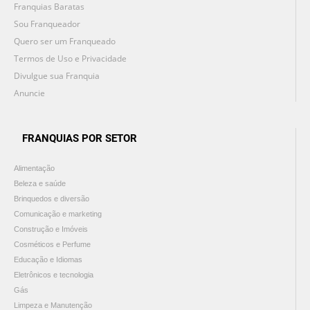
Franquias Baratas
Sou Franqueador
Quero ser um Franqueado
Termos de Uso e Privacidade
Divulgue sua Franquia
Anuncie
FRANQUIAS POR SETOR
Alimentação
Beleza e saúde
Brinquedos e diversão
Comunicação e marketing
Construção e Imóveis
Cosméticos e Perfume
Educação e Idiomas
Eletrônicos e tecnologia
Gás
Limpeza e Manutenção