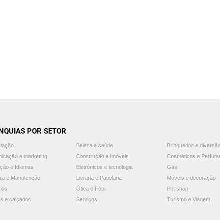
NQUIAS POR SETOR
ntação
Beleza e saúde
Brinquedos e diversã
icação e marketing
Construção e Imóveis
Cosméticos e Perfum
ção e Idiomas
Eletrônicos e tecnologia
Gás
za e Manutenção
Livraria e Papelaria
Móveis e decoração
ios
Ótica e Foto
Pet shop
s e calçados
Serviços
Turismo e Viagem