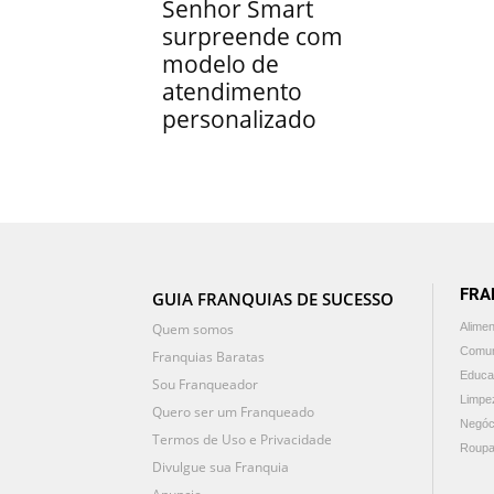
Senhor Smart
surpreende com
modelo de
atendimento
personalizado
FRA
GUIA FRANQUIAS DE SUCESSO
Quem somos
Alime
Comun
Franquias Baratas
Educa
Sou Franqueador
Limpe
Quero ser um Franqueado
Negóc
Termos de Uso e Privacidade
Roupa
Divulgue sua Franquia