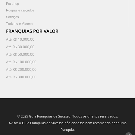
Pet shop
Roupas e calçados
Serviços
Turismo e Viagem
FRANQUIAS POR VALOR
Até R$ 10.000,00
Até R$ 30.000,00
Até R$ 50.000,00
Até R$ 100.000,00
Até R$ 200.000,00
Até R$ 300.000,00
© 2025 Guia Franquias de Sucesso. Todos os direitos reservados.
Aviso: o Guia Franquias de Sucesso não endossa nem recomenda nenhuma
franquia.