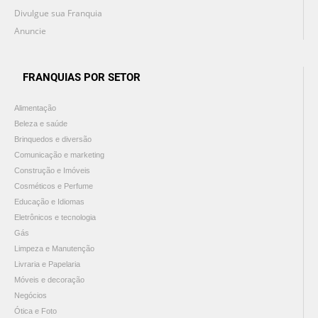
Divulgue sua Franquia
Anuncie
FRANQUIAS POR SETOR
Alimentação
Beleza e saúde
Brinquedos e diversão
Comunicação e marketing
Construção e Imóveis
Cosméticos e Perfume
Educação e Idiomas
Eletrônicos e tecnologia
Gás
Limpeza e Manutenção
Livraria e Papelaria
Móveis e decoração
Negócios
Ótica e Foto