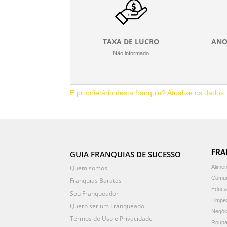
TAXA DE LUCRO
ANO
Não informado
É proprietário desta franquia? Atualize os dados
FRA
GUIA FRANQUIAS DE SUCESSO
Quem somos
Alime
Comun
Franquias Baratas
Educa
Sou Franqueador
Limpe
Quero ser um Franqueado
Negóc
Termos de Uso e Privacidade
Roupa