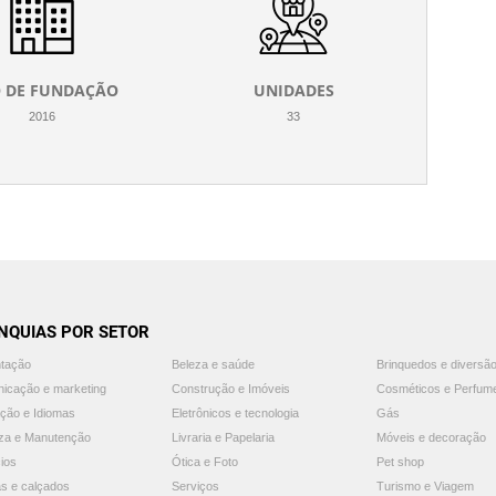
 DE FUNDAÇÃO
UNIDADES
2016
33
NQUIAS POR SETOR
ntação
Beleza e saúde
Brinquedos e diversã
icação e marketing
Construção e Imóveis
Cosméticos e Perfum
ção e Idiomas
Eletrônicos e tecnologia
Gás
za e Manutenção
Livraria e Papelaria
Móveis e decoração
ios
Ótica e Foto
Pet shop
s e calçados
Serviços
Turismo e Viagem