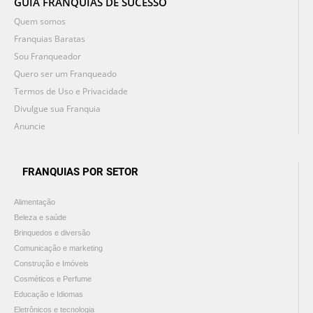
GUIA FRANQUIAS DE SUCESSO
Quem somos
Franquias Baratas
Sou Franqueador
Quero ser um Franqueado
Termos de Uso e Privacidade
Divulgue sua Franquia
Anuncie
FRANQUIAS POR SETOR
Alimentação
Beleza e saúde
Brinquedos e diversão
Comunicação e marketing
Construção e Imóveis
Cosméticos e Perfume
Educação e Idiomas
Eletrônicos e tecnologia