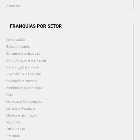
Anuncie
FRANQUIAS POR SETOR
Alimentação
Beleza e saúde
Brinquedos e diversão
Comunicação e marketing
Construção e Imóveis
Cosméticos e Perfume
Educação e Idiomas
Eletrônicos e tecnologia
Gás
Limpeza e Manutenção
Livraria e Papelaria
Móveis e decoração
Negócios
Ótica e Foto
Pet shop