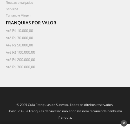
Roupas e calçados
Serviços
Turismo e Viagem
FRANQUIAS POR VALOR
Até R$ 10.000,00
Até R$ 30.000,00
Até R$ 50.000,00
Até R$ 100.000,00
Até R$ 200.000,00
Até R$ 300.000,00
© 2025 Guia Franquias de Sucesso. Todos os direitos reservados.
Aviso: o Guia Franquias de Sucesso não endossa nem recomenda nenhuma
franquia.
✕
desenvolvido por 3Nós