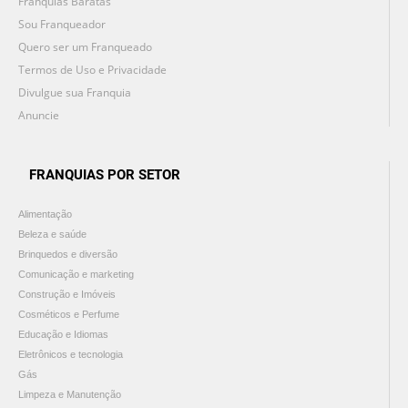
Franquias Baratas
Sou Franqueador
Quero ser um Franqueado
Termos de Uso e Privacidade
Divulgue sua Franquia
Anuncie
FRANQUIAS POR SETOR
Alimentação
Beleza e saúde
Brinquedos e diversão
Comunicação e marketing
Construção e Imóveis
Cosméticos e Perfume
Educação e Idiomas
Eletrônicos e tecnologia
Gás
Limpeza e Manutenção