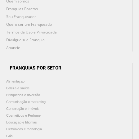
Quem somos
Franquias Baratas
Sou Franqueador
Quero ser um Franqueado
Termos de Uso e Privacidade
Divulgue sua Franquia
Anuncie
FRANQUIAS POR SETOR
Alimentação
Beleza e saúde
Brinquedos e diversão
Comunicação e marketing
Construção e Imóveis
Cosméticos e Perfume
Educação e Idiomas
Eletrônicos e tecnologia
Gás