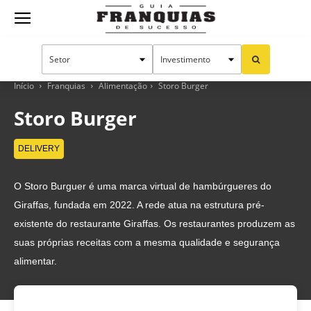
Guia
Franquias
Início
Franquias
Alimentação
Storo Burger
Storo Burger
de
DELIVERY
O Storo Burguer é uma marca virtual de hambúrgueres do
Sucesso
Giraffas, fundada em 2022. A rede atua na estrutura pré-
existente do restaurante Giraffas. Os restaurantes produzem as
suas próprias receitas com a mesma qualidade e segurança
alimentar.