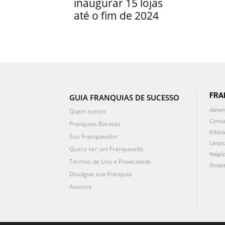
inaugurar 15 lojas
até o fim de 2024
FRA
GUIA FRANQUIAS DE SUCESSO
Quem somos
Alime
Comun
Franquias Baratas
Educa
Sou Franqueador
Limpe
Quero ser um Franqueado
Negóc
Termos de Uso e Privacidade
Roupa
Divulgue sua Franquia
Anuncie