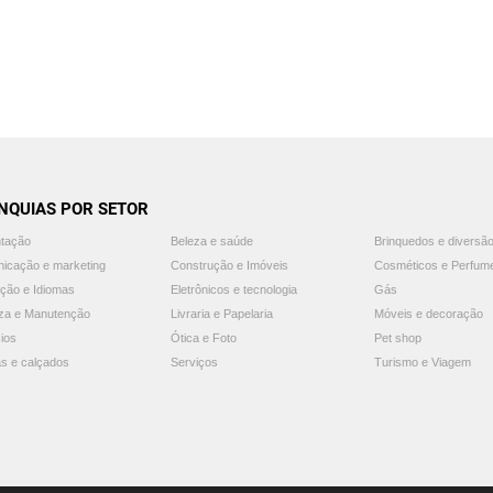
NQUIAS POR SETOR
ntação
Beleza e saúde
Brinquedos e diversã
icação e marketing
Construção e Imóveis
Cosméticos e Perfum
ção e Idiomas
Eletrônicos e tecnologia
Gás
za e Manutenção
Livraria e Papelaria
Móveis e decoração
ios
Ótica e Foto
Pet shop
s e calçados
Serviços
Turismo e Viagem