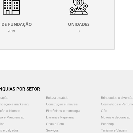
 DE FUNDAÇÃO
UNIDADES
2019
3
NQUIAS POR SETOR
ntação
Beleza e saúde
Brinquedos e diversã
icação e marketing
Construção e Imóveis
Cosméticos e Perfum
ção e Idiomas
Eletrônicos e tecnologia
Gás
za e Manutenção
Livraria e Papelaria
Móveis e decoração
ios
Ótica e Foto
Pet shop
s e calçados
Serviços
Turismo e Viagem