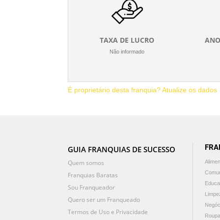
TAXA DE LUCRO
ANO
Não informado
É proprietário desta franquia? Atualize os dados
FRA
GUIA FRANQUIAS DE SUCESSO
Quem somos
Alime
Comun
Franquias Baratas
Educa
Sou Franqueador
Limpe
Quero ser um Franqueado
Negóc
Termos de Uso e Privacidade
Roupa