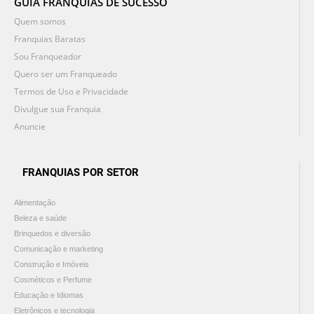
GUIA FRANQUIAS DE SUCESSO
Quem somos
Franquias Baratas
Sou Franqueador
Quero ser um Franqueado
Termos de Uso e Privacidade
Divulgue sua Franquia
Anuncie
FRANQUIAS POR SETOR
Alimentação
Beleza e saúde
Brinquedos e diversão
Comunicação e marketing
Construção e Imóveis
Cosméticos e Perfume
Educação e Idiomas
Eletrônicos e tecnologia