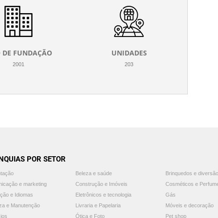
 DE FUNDAÇÃO
UNIDADES
2001
203
NQUIAS POR SETOR
ntação
Beleza e saúde
Brinquedos e diversã
icação e marketing
Construção e Imóveis
Cosméticos e Perfum
ção e Idiomas
Eletrônicos e tecnologia
Gás
za e Manutenção
Livraria e Papelaria
Móveis e decoração
ios
Ótica e Foto
Pet shop