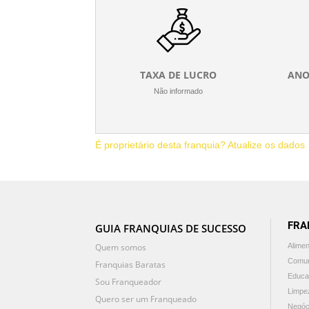
TAXA DE LUCRO
ANO
Não informado
É proprietário desta franquia? Atualize os dados
FRA
GUIA FRANQUIAS DE SUCESSO
Quem somos
Alime
Comun
Franquias Baratas
Educa
Sou Franqueador
Limpe
Quero ser um Franqueado
Negóc